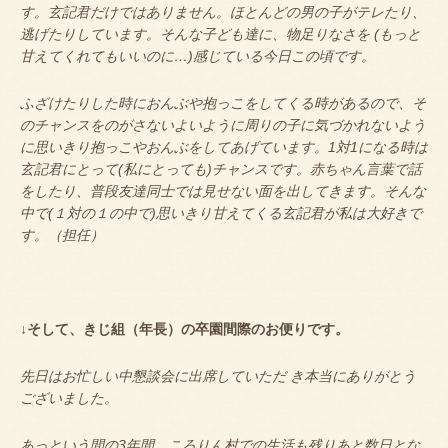
す。玄記君だけではありません。ほとんどの男の子がテレたり、
逃げたりしています。そんな子ども達に、物足りなさを (もっと
甘えてくれてもいいのに…)感じている今日この頃です。
ふざけたりした時におんぶや抱っこをしてくる時があるので、そ
のチャンスをのがさないよいように周りの子に気づかれないよう
に思いきり抱っこやおんぶをしてあげています。1対1になる時は
玄記君にとって(私にとっても)チャンスです。赤ちゃん言葉で話
をしたり、普段友達同士では見せない面を出してきます。そんな
中で(１対の１の中で)思いきり甘えてくる玄記君が私は大好きで
す。（担任）
↓そして、きじ組（年長）の卒園間際のお便りです。
先日はお忙しい中懇談会に出席していただ き本当にありがとう
ございました。
あっという間の3年間、ころりん村での生活も残りあと数日とな