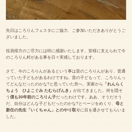
先日はころりんフェスタにご協力、ご参加いただきありがとうご
ざいました。
役員様方のご尽力には特に感謝いたします。皆様に支えられて今
のころりん村がある事を日々実感しております。
さて、今のころりんがあるという事は昔のころりんがあり、昔通
っていた子どもがあるわけですね。昔の子どもって、ころりんっ
てどんなだったのかな
?
と思っていた所へ、実家から
「れんらく
ちょう ひよこぐみ たむらげんき」
が出てきました。何を隠そ
う
僕も30年前のころりん子
だったわけです。ああ、そうだそう
だ、自分はどんな子どもだったのかな
?
とページをめくり、
母と
新任の先生「いくちゃん」とのやり取り
に目を通させてもらいま
した。