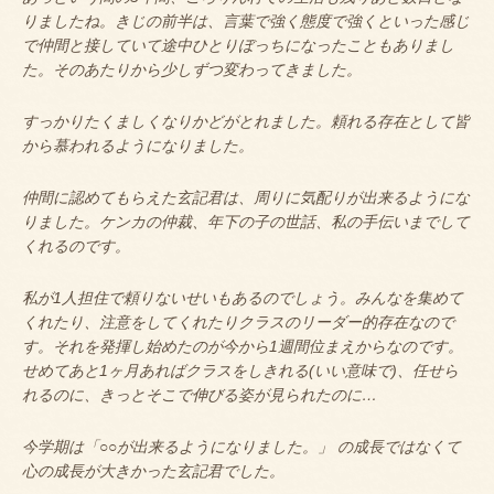
りましたね。きじの前半は、言葉で強く態度で強くといった感じ
で仲間と接していて途中ひとりぼっちになったこともありまし
た。そのあたりから少しずつ変わってきました。
すっかりたくましくなりかどがとれました。頼れる存在として皆
から慕われるようになりました。
仲間に認めてもらえた玄記君は、周りに気配りが出来るようにな
りました。ケンカの仲裁、年下の子の世話、私の手伝いまでして
くれるのです。
私が1人担住で頼りないせいもあるのでしょう。みんなを集めて
くれたり、注意をしてくれたりクラスのリーダー的存在なので
す。それを発揮し始めたのが今から1週間位まえからなのです。
せめてあと1ヶ月あればクラスをしきれる(いい意味で)、任せら
れるのに、きっとそこで伸びる姿が見られたのに…
今学期は「○○が出来るようになりました。」 の成長ではなくて
心の成長が大きかった玄記君でした。