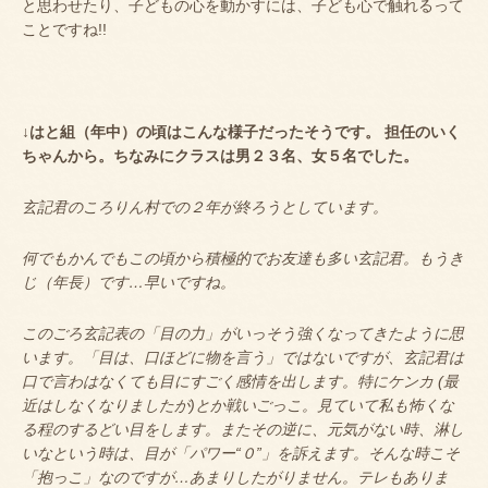
と思わせたり、子どもの心を動かすには、子ども心で触れるって
ことですね
!!
↓はと組（年中）の頃はこんな様子だったそうです。 担任のいく
ちゃんから。ちなみにクラスは男２３名、女５名でした。
玄記君のころりん村での２年が終ろうとしています。
何でもかんでもこの頃から積極的でお友達も多い玄記君。もうき
じ（年長）です…早いですね。
このごろ玄記表の「目の力」がいっそう強くなってきたように思
います。「目は、口ほどに物を言う」ではないですが、玄記君は
口で言わはなくても目にすごく感情を出します。特にケンカ (最
近はしなくなりましたが)とか戦いごっこ。見ていて私も怖くな
る程のするどい目をします。またその逆に、元気がない時、淋し
いなという時は、目が「パワー“０”」を訴えます。そんな時こそ
「抱っこ」なのですが…あまりしたがりません。テレもありま