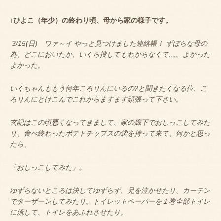
↓ひよこ（年少）の終わり頃、母から家の様子です。
3/15(日) ワァ～イ やっと見つけました連絡帳！ ずぼらな母の
為、どこにおいたか、いくら捜してもわからなくて…。よかった
よかった。
いくちゃんももう何年ころりんにいるの?と聞きたくなる位、こ
ろりんにとけこんでこれからますます頑張って下さい。
玄記はこの頃悪くなってきまして、家の廊下でおしっこしてみた
り、食べ終わったポテトチップスの袋を持って来て、何かと思っ
たら、
「おしっこしてみた」。
ゆずらないところは決してゆずらず、兄を泣かせたり、カーテン
でターザーンしてみたり。トイレットペーパーを１巻全部トイレ
に流して、トイレをあふれさせたり。